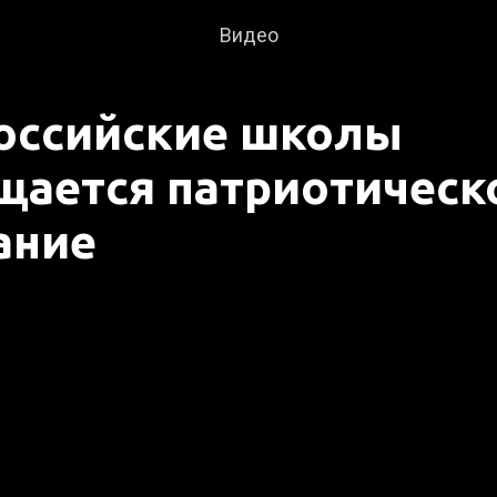
Видео
российские школы
щается патриотическ
ание