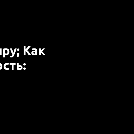
ру; Как
сть: