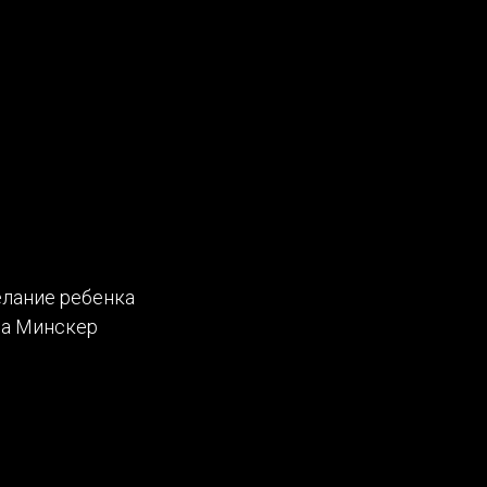
елание ребенка
на Минскер