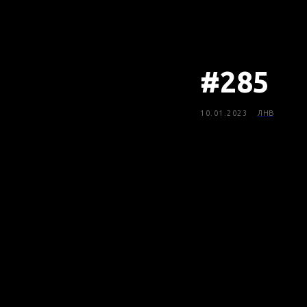
#285
10.01.2023
ЛНВ