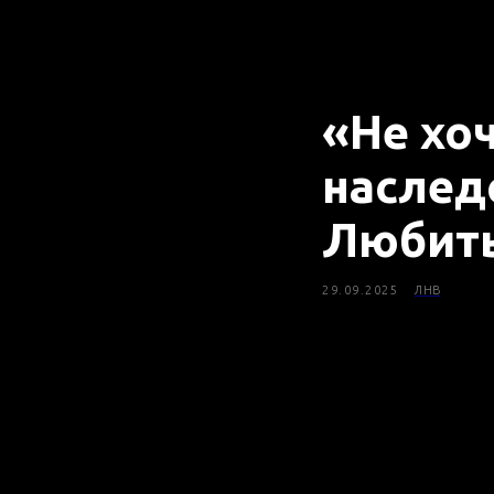
«Не хоч
наслед
Любить
29.09.2025
ЛНВ