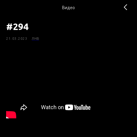
Видео
#294
21.03.2023
ЛНВ