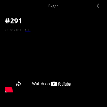
Видео
#291
22.02.2023
ЛНВ