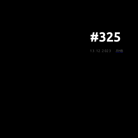
#325
13.12.2023
ЛНВ