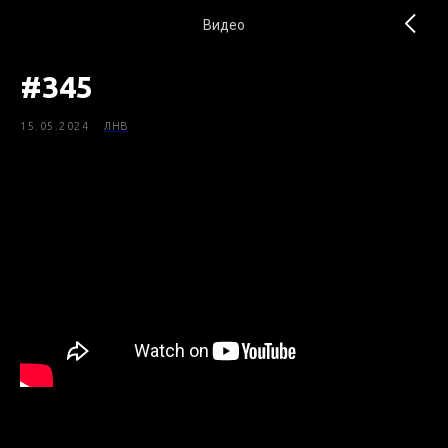
Видео
#345
15.05.2024
ЛНВ