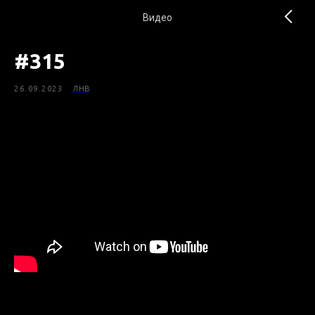
Видео
#315
26.09.2023
ЛНВ