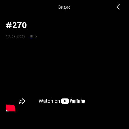
Видео
#270
13.09.2022
ЛНВ