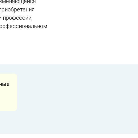
изменяющейся
приобретения
й профессии,
 профессиональном
ьные