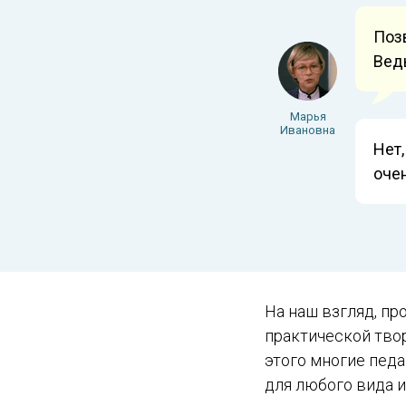
Поз
Вед
Марья
Ивановна
Нет,
оче
На наш взгляд, пр
практической тво
этого многие пед
для любого вида и