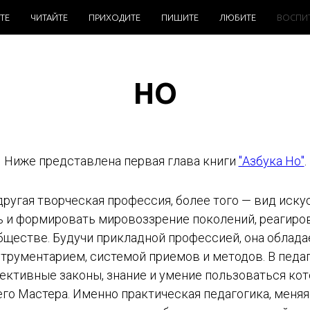
ТЕ
ЧИТАЙТЕ
ПРИХОДИТЕ
ПИШИТЕ
ЛЮБИТЕ
ВОСПИ
НО
Ниже представлена первая глава книги
"Азбука Но"
.
другая творческая профессия, более того — вид иску
ь и формировать мировоззрение поколений, реагиров
бществе. Будучи прикладной профессией, она облад
трументарием, системой приемов и методов. В педа
ективные законы, знание и умение пользоваться ко
го Мастера. Именно практическая педагогика, меняя