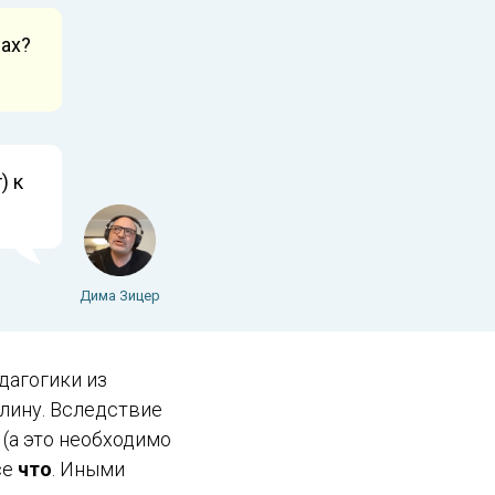
дах?
) к
Дима Зицер
дагогики из
лину. Вследствие
(а это необходимо
се
что
. Иными