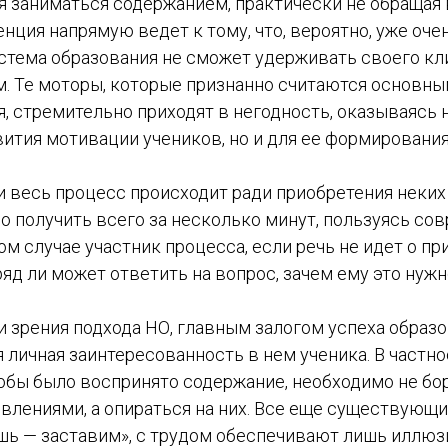
я заниматься содержанием, практически не обращая 
енция напрямую ведет к тому, что, вероятно, уже оче
тема образования не сможет удерживать своего кл
м. Те моторы, которые признанно считаются основны
я, стремительно приходят в негодность, оказываясь
вития мотивации учеников, но и для ее формирования
ли весь процесс происходит ради приобретения неки
но получить всего за несколько минут, пользуясь с
ом случае участник процесса, если речь не идет о п
яд ли может ответить на вопрос, зачем ему это нужн
и зрения подхода НО, главным залогом успеха образ
 личная заинтересованность в нем ученика. В частно
чтобы было воспринято содержание, необходимо не бо
влениями, а опираться на них. Все еще существующ
ешь — заставим», с трудом обеспечивают лишь иллю