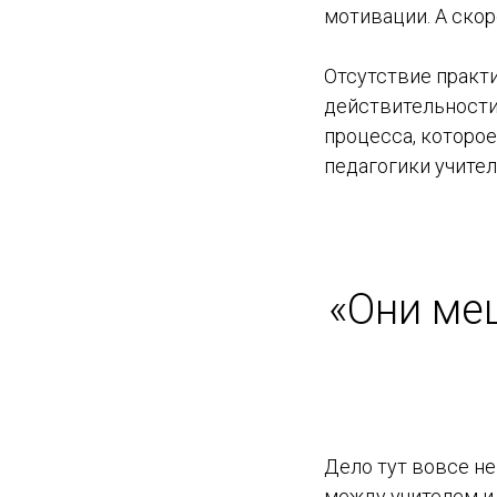
мотивации. А скор
Отсутствие практ
действительности,
процесса, которое
педагогики учите
«Они ме
Дело тут вовсе н
между учителем и 