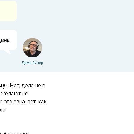
ена.
Дима Зицер
му
». Нет, дело не в
, желают не
 это означает, как
ли
. Задаваясь