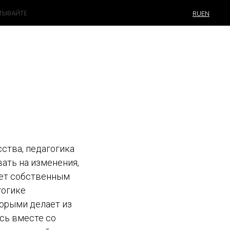
ТЫВАЙТЕ
RU
EN
сства, педагогика
ать на изменения,
ает собственным
гогике
торыми делает из
сь вместе со