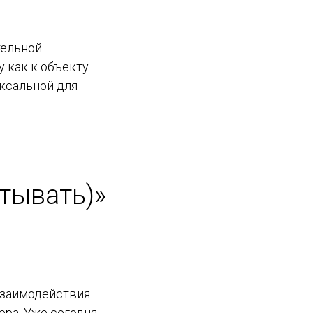
тельной
 как к объекту
оксальной для
тывать)»
взаимодействия
ера. Уже сегодня