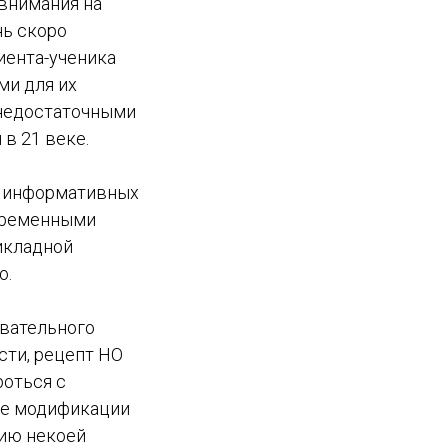
внимания на
нь скоро
иента-ученика
ми для их
 недостаточными
 в 21 веке.
х информативных
овременными
рикладной
о.
овательного
сти, рецепт НО
роться с
ие модификации
зию некоей