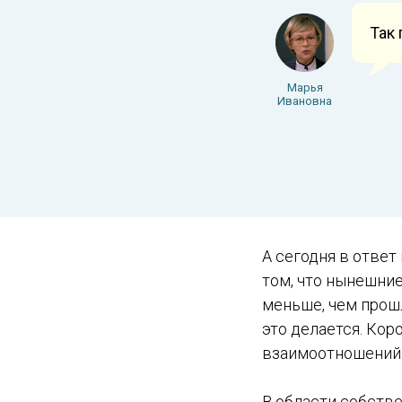
Так
Марья
Ивановна
А сегодня в ответ
том, что нынешние
меньше, чем прошл
это делается. Кор
взаимоотношений.
В области собств