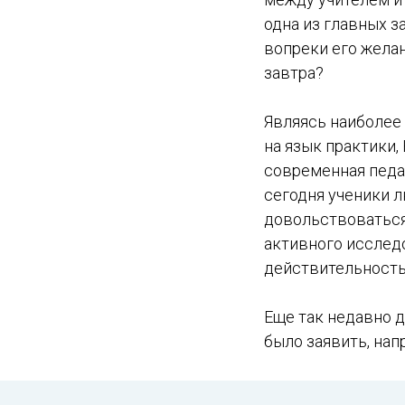
одна из главных з
вопреки его желан
завтра?
Являясь наиболе
на язык практики,
современная педаг
сегодня ученики 
довольствоваться
активного исслед
действительност
Еще так недавно 
было заявить, нап