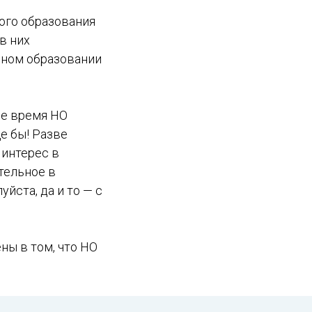
ого образования
в них
ьном образовании
ое время НО
е бы! Разве
 интерес в
тельное в
йста, да и то — с
ны в том, что НО