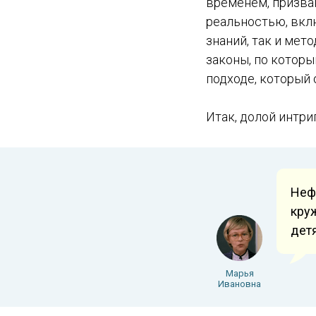
временем, призва
реальностью, вкл
знаний, так и ме
законы, по котор
подходе, который
Итак, долой интри
Неф
круж
дет
Марья
Ивановна