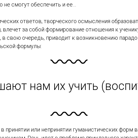
о не смогут обеспечить и ее…
ических ответов, творческого осмысления образова
 влечет за собой формирование отношения к ученику
, в свою очередь, приводит к возникновению парад
льской формулы:
шают нам их учить (воспи
е в принятии или непринятии гуманистических форм 
учеником. Речь идет о проблеме прикладного характ