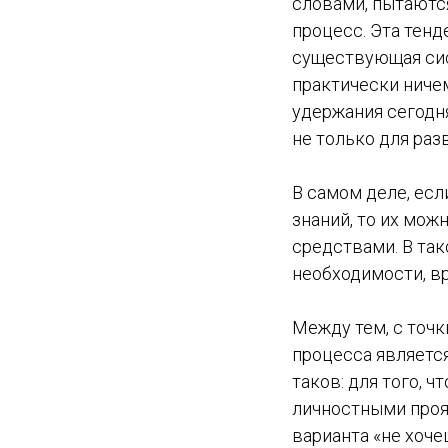
словами, пытаютс
процесс. Эта тенд
существующая сис
практически ниче
удержания сегодн
не только для раз
В самом деле, ес
знаний, то их мож
средствами. В так
необходимости, вр
Между тем, с точк
процесса является
таков: для того, 
личностными проя
варианта «не хоч