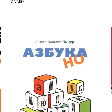
с ума?