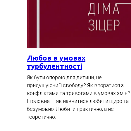
Любов в умовах
турбулентності
Як бути опорою для дитини, не
придушуючи її свободу? Як впоратися з
конфліктами та тривогами в умовах змін?
І головне — як навчитися любити щиро та
безумовно. Любити практично, а не
теоретично.