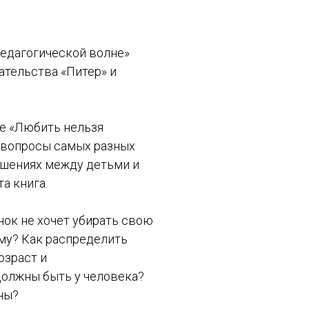
педагогической волне»
ательства «Питер» и
е «Любить нельзя
 вопросы самых разных
ошениях между детьми и
а книга.
енок не хочет убирать свою
му? Как распределить
озраст и
должны быть у человека?
ны?