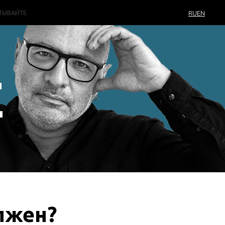
ТЫВАЙТЕ
RU
EN
Е
лжен?