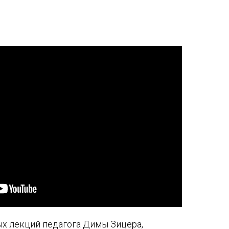
ых лекций педагога Димы Зицера,