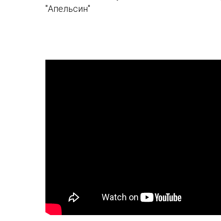
"Апельсин"