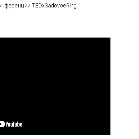
конференции TEDxSadovoeRing