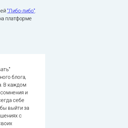
ией
"Либо-либо"
.
 на платформе
ать"
ного блога,
а. В каждом
 сомнения и
сегда себе
обы выйти за
ошениях с
своих