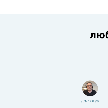
лю
Дима Зицер