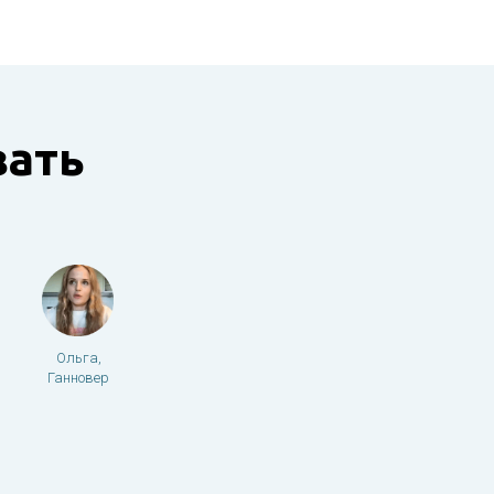
ать
Ольга,
Ганновер