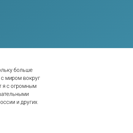
ольку больше
 с миром вокруг
ет я с огромным
овательными
оссии и других.