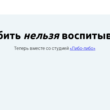
бить
нельзя
воспитыв
Теперь вместе со студией
«Либо-либо»
.
Дима, что мне делать?
Любить!
Нельзя воспитывать!